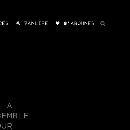
ces
🌞 Vanlife
🧡 S'abonner
t à
semble
our