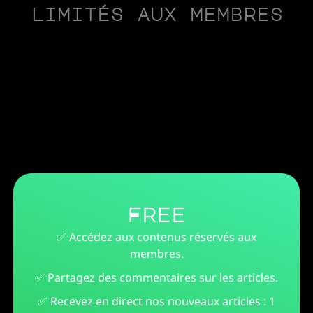
limités aux membres
Free
✅ Accédez aux contenus réservés aux
membres.
✅ Partagez des commentaires sur les articles.
✅ Recevez en direct nos nouveaux articles : 1