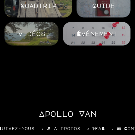
Roadtrip
Guide
Vidéos
Événement
Apollo Van
 Suivez-nous
⸗ 🔎 A propos
⸗ ❔FAQ
⸗ 📧 Co