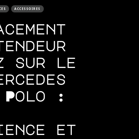
CES
ACCESSOIRES
acement
tendeur
z sur le
ercedes
 Polo :
ience et