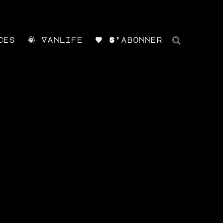
ces
🌞 Vanlife
🧡 S'abonner