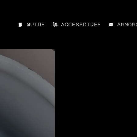
📙 Guide
🚀 Accessoires
🚐 Annon