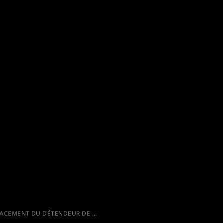
TENDEUR DE GAZ SUR LE VAN MERCEDES MARCO POLO : NOTRE EXPÉRIENCE ET GUIDE PRATIQUE