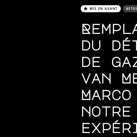
MIS EN AVANT
ASTU
Rempl
du dé
de ga
van M
Marco
notre
expér