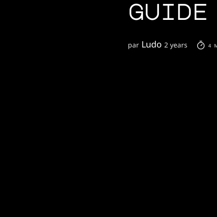
guide
Ludo
par
2 years
4 M