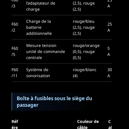
l’adaptateur de
(2,5), rouge
/3
A
charge
(2,5)
Charge de la
rouge/bleu
F60
25
batterie
(2,5), rouge
/2
A
additionnelle
(2,5)
Mesure tension
rouge/orange
F60
5
unité de commande
(0,5), rouge
/5
A
centrale
(0,5)
F60
Système de
rouge/blanc
30
/11
sonorisation
(4)
A
Boîte à fusibles sous le siège du
passager
Réf
Couleur de
C
ére
câble
al