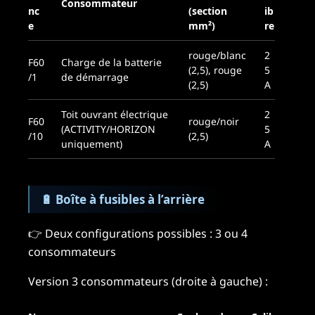
Consommateur
nc
(section
ib
e
mm²)
re
rouge/blanc
2
F60
Charge de la batterie
(2,5), rouge
5
/1
de démarrage
(2,5)
A
Toit ouvrant électrique
2
F60
rouge/noir
(ACTIVITY/HORIZON
5
/10
(2,5)
uniquement)
A
🔋
Boîte à fusibles à l’arrière
👉 Deux configurations possibles : 3 ou 4
consommateurs
Version 3 consommateurs (droite à gauche) :