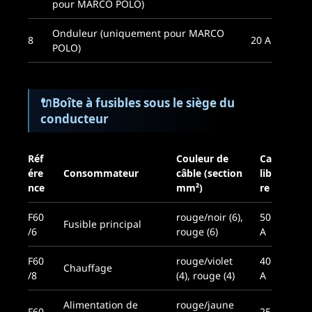
pour MARCO POLO)
Onduleur (uniquement pour MARCO
8
20 A
POLO)
🔌
Boîte à fusibles sous le siège du
conducteur
Réf
Couleur de
Ca
ére
Consommateur
câble (section
lib
nce
mm²)
re
F60
rouge/noir (6),
50
Fusible principal
/6
rouge (6)
A
F60
rouge/violet
40
Chauffage
/8
(4), rouge (4)
A
Alimentation de
rouge/jaune
F60
25