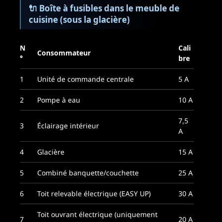
🔌
Boîte à fusibles dans le meuble de
cuisine (sous la glacière)
N
Cali
Consommateur
°
bre
1
Unité de commande centrale
5 A
2
Pompe à eau
10 A
7,5
3
Éclairage intérieur
A
4
Glacière
15 A
5
Combiné banquette/couchette
25 A
6
Toit relevable électrique (EASY UP)
30 A
Toit ouvrant électrique (uniquement
7
20 A