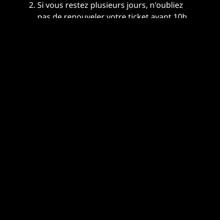
Si vous restez plusieurs jours, n'oubliez
pas de renouveler votre ticket avant 10h
en vous rendant au chenil.
Les sanitaires ne sont pas forcement
ouverts, soyez autonomes en toilettes
car les toilettes les plus proches se
trouvent au chenil à 7/10 min à pieds.
Evitez de vous stationner près de l'allée
principale pour éviter d'être déranger
par la musique du parc diffusée au
niveau des tapis roulants.
Toute activité s'apparentant à du
camping n'y est pas autorisée.
Ne comptez pas sur vos panneaux
solaires pour vous alimenter en énergie.
Comptez 20 minutes de marche pour
vous rendre à l'entrée du parc si vous