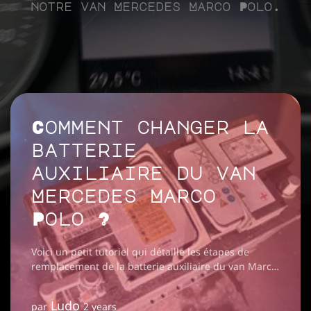
notre van Mercedes Marco Polo.
Comment changer la
batterie
auxiliaire du van
Mercedes Marco
Polo ?
Voici un petit tutoriel qui détaille les étapes de
remplacement de la batterie auxiliaire du van Marco
Polo (A0019828208)
Ludo
par
2 years