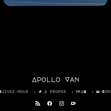
Apollo Van
 Suivez-nous
⸗ 🔎 A propos
⸗ ❔FAQ
⸗ 📧 Co