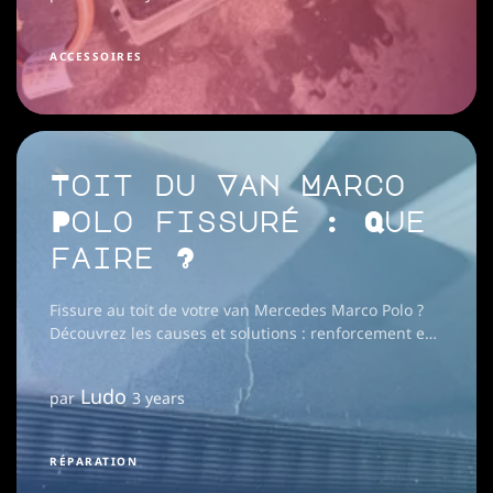
ACCESSOIRES
Toit du Van Marco
Polo fissuré : Que
faire ?
Fissure au toit de votre van Mercedes Marco Polo ?
Découvrez les causes et solutions : renforcement en
KEVLAR®/carbone, plaque d'acier ou barres en
aluminium.
Ludo
par
3 years
RÉPARATION