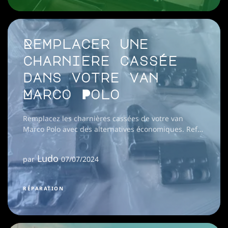
Remplacer une
charnière cassée
dans votre van
Marco Polo
Remplacez les charnières cassées de votre van
Marco Polo avec des alternatives économiques. Ref
A4478160000
Ludo
par
07/07/2024
RÉPARATION