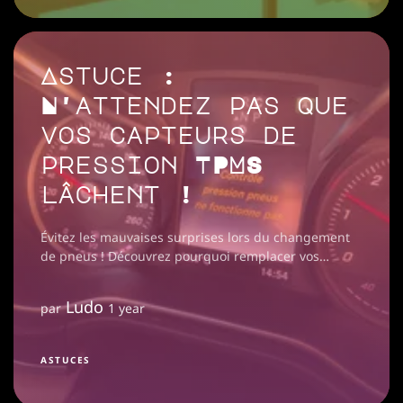
Astuce :
N'attendez pas que
vos capteurs de
pression TPMS
lâchent !
Évitez les mauvaises surprises lors du changement
de pneus ! Découvrez pourquoi remplacer vos
capteurs TPMS en même temps peut vous faire
économiser du temps et de l'argent.
Ludo
par
1 year
ASTUCES