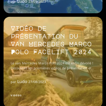
Ludo
par
23/09/2023
Vidéo de
présentation du
Van Mercedes Marco
Polo Facelift 2024
Le van Mercedes Marco Polo 2024 est enfin dévoilé !
Découvrez les premières vidéos de présentation et
toutes les innovations de ce modèle.
Ludo
par
27/08/2023
VIDÉOS