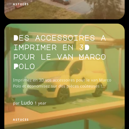
ASTUCES
Des accessoires à
imprimer en 3D
pour le van Marco
Polo
Imprimez en 3D vos accessoires pour le van Marco
Polo et économisez sur des pièces coûteuses !
Découvrez des modèles gratuits à télécharger. 🚐💡
Ludo
par
1 year
ASTUCES