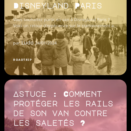
Disneyland Paris
Vous souhaitez partir en van à Disneyland Paris ?
Voici un retour d'expérience sur le stationnement au
parking Pinocchio.
Ludo
par
24/01/2024
ROADTRIP
Astuce : Comment
protéger les rails
de son van contre
les saletés ?