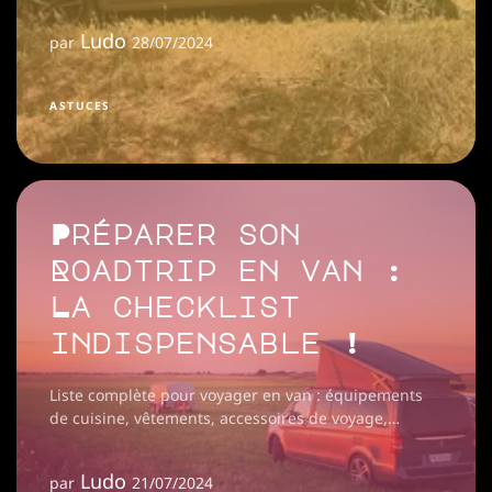
prolonger la vie des joints de votre van.
Ludo
par
28/07/2024
ASTUCES
Préparer son
Roadtrip en van :
La checklist
indispensable !
Liste complète pour voyager en van : équipements
de cuisine, vêtements, accessoires de voyage,
hygiène, et plus. Préparez-vous à explorer
Ludo
par
21/07/2024