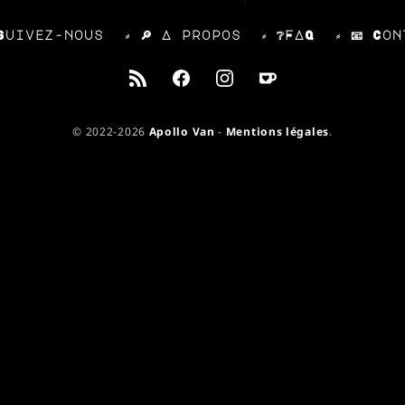
 Suivez-nous
⸗ 🔎 A propos
⸗ ❔FAQ
⸗ 📧 Co
© 2022-2026
Apollo Van
-
Mentions légales
.