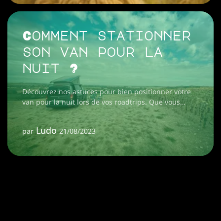
Comment stationner
son van pour la
nuit ?
Découvrez nos astuces pour bien positionner votre
van pour la nuit lors de vos roadtrips. Que vous
soyez débutant ou expérimenté, partagez et profitez
de nos conseils pratiques !
Ludo
par
21/08/2023