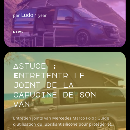
Ludo
par
1 year
NEWS
Astuce :
Entretenir le
joint de la
capucine de son
van
Entretien joints van Mercedes Marco Polo : Guide
d'utilisation du lubrifiant silicone pour protéger et