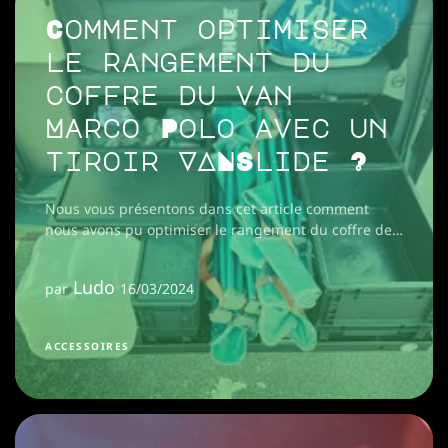
Comment optimiser
le rangement du
coffre du van
Marco Polo avec un
tiroir VANSlide ?
Nous vous présentons dans cet article comment
nous avons pu optimiser le rangement du coffre de
notre Van Marco Polo grâce au tiroir de coffre
VANSlide 800.
Ludo
par
16/03/2024
ACCESSOIRES