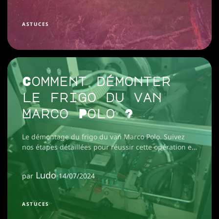
ASTUCES
Comment démonter
le frigo du van
Marco Polo ?
Le démontage du frigo du van Marco Polo. Suivez
nos étapes détaillées pour réussir cette opération en
toute sécurité.
Ludo
par
14/07/2024
ASTUCES