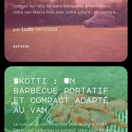
rotégez les rails de votre banquette arrière dans
votre van Marco Polo avec notre astuce : un cache en
caoutchouc. Évitez les saletés et réduisez les
nettoyages réguliers !
Ludo
par
09/12/2023
ASTUCES
Skotti : Un
barbecue portatif
et compact adapté
au van
La cuisine en van simplifiée avec le Skotti Grill !
Découvrez ce barbecue portatif, idéal pour éviter les