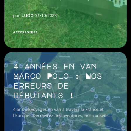
odeurs de cuisson à l'intérieur. Léger, compact et
parfait pour vos voyages
Ludo
par
31/10/2023
ACCESSOIRES
4 années en van
Marco Polo : Nos
erreurs de
débutants !
4 ans de voyages en van à travers la France et
l'Europe ! Découvrez nos aventures, nos conseils
pour les débutants et nos erreurs pour mieux
réussir vos voyages en van