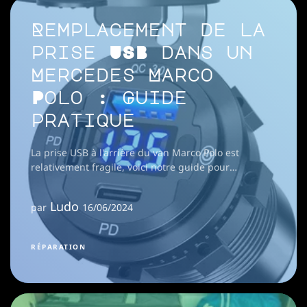
Remplacement de la
prise USB dans un
Mercedes Marco
Polo : Guide
pratique
La prise USB à l'arrière du van Marco Polo est
relativement fragile, voici notre guide pour
remplacer cette prise.
Ludo
par
16/06/2024
RÉPARATION