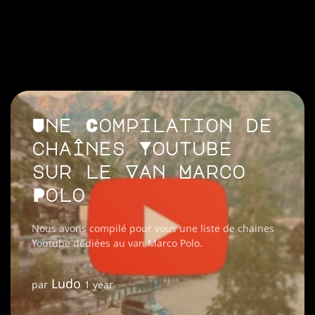
Une Compilation de
chaînes Youtube
sur le Van Marco
Polo
Nous avons compilé pour vous une liste de chaines
Youtube dédiées au van Marco Polo.
Ludo
par
1 year