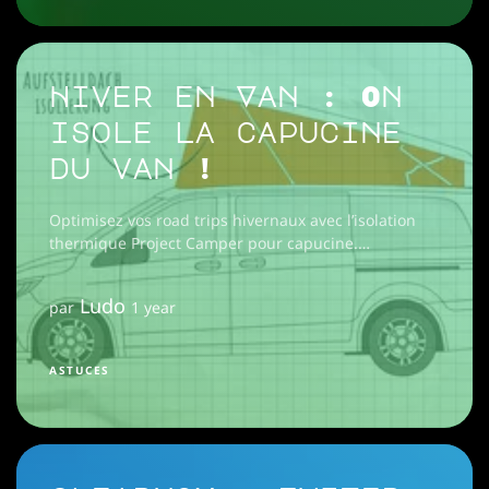
Hiver en Van : On
isole la capucine
du van !
Optimisez vos road trips hivernaux avec l’isolation
thermique Project Camper pour capucine.
Installation rapide, confort accru et moins de
condensation. Découvrez-le !
Ludo
par
1 year
ASTUCES