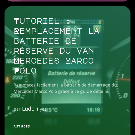
Tutoriel :
Remplacement la
batterie de
réserve du van
Mercedes Marco
Polo
Remplacez facilement la batterie de démarrage du
Mercedes Marco Polo grâce à ce guide détaillé.
Découvrez astuces, étapes et conseils pour éviter les
erreurs.
Ludo
par
1 year
ASTUCES