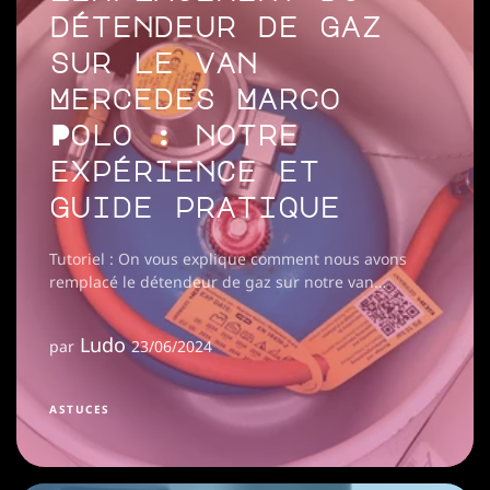
détendeur de gaz
sur le van
Mercedes Marco
Polo : notre
expérience et
guide pratique
Tutoriel : On vous explique comment nous avons
remplacé le détendeur de gaz sur notre van
Mercedes Marco Polo
Ludo
par
23/06/2024
ASTUCES