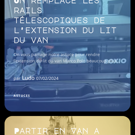
On remplace les
rails
télescopiques de
l'extension du lit
du van
On vous partage notre astuce pour rendre
l'extension du lit du van Marco Polo beaucoup plus
simple à manipuler grâce au remplacement des rails
télescopiques.
Ludo
par
07/02/2024
ASTUCES
Partir en Van à