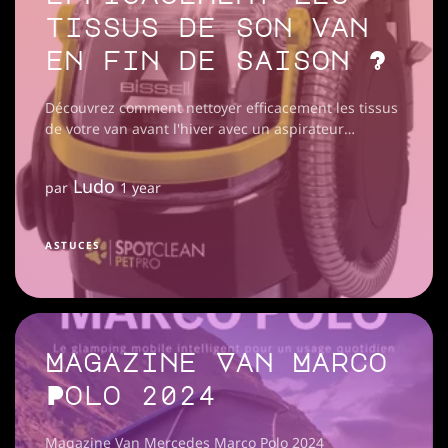
tissus de son van
en fin de saison ?
Découvrez comment nettoyer efficacement les tissus
de votre van avant l'hiver avec un aspirateur
shampouineuse BISSELL, pour un intérieur frais et
propre.
Ludo
par
1 year
ASTUCES
Magazine Van Marco
Polo 2024
Magazine Van Mercedes Marco Polo 2024