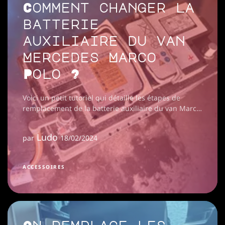
Comment changer la
batterie
auxiliaire du van
Mercedes Marco
Polo ?
Voici un petit tutoriel qui détaille les étapes de
remplacement de la batterie auxiliaire du van Marco
Polo (A0019828208)
Ludo
par
18/02/2024
ACCESSOIRES