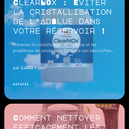
ClearNOx : Eviter
la cristallisation
de l'AdBlue dans
votre réservoir !
Prévenez la cristallisation de l'AdBlue et les
problèmes de sonde NOx sur votre van Marco Polo
grâce à CleanNOx.
Ludo
par
1 year
ASTUCES
Comment nettoyer
efficacement les