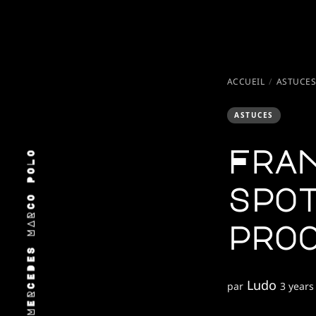
ACCUEIL
ASTUCE
ASTUCES
Fra
spo
pro
Ludo
par
3 years