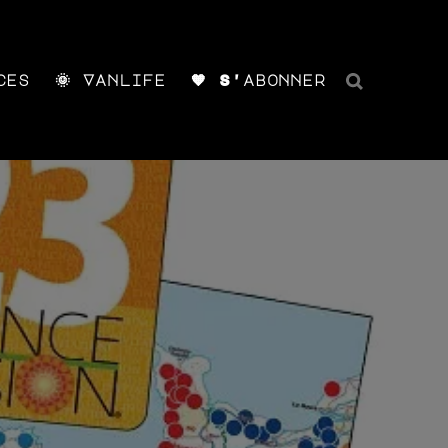
ces
🌞 Vanlife
🧡 S'abonner