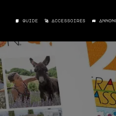
📙 Guide
🚀 Accessoires
🚐 Annon